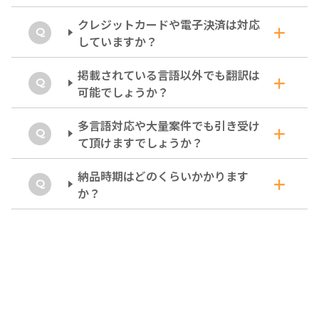
クレジットカードや電子決済は対応
手書き原稿は原則お断りしております。解読可能
していますか？
なものなら、追加料金にてお受けできる場合があ
ります。ご相談下さい。
掲載されている言語以外でも翻訳は
クレジットカードによるお支払いはPayPalにてお
可能でしょうか？
受けできます。税抜き金額に対して5％の手続料
を別途頂戴します。
多言語対応や大量案件でも引き受け
取扱い言語の記載はあくまでも目安です。他にも
て頂けますでしょうか？
対応可能な言語がありますので、お問い合わせ下
さい。
納品時期はどのくらいかかります
大量案件は複数担当者の同時進行にて承ることが
か？
できます。語彙統一の資料ご提供など、お客様に
ご協力いただく場合があります。
お見積もりと併せてその時点での可能な納期をお
伝えしています。正式ご発注をいただいた順での
着手となるため、確定の納期はご発注時お打ち合
わせにて決定します。訳文をご利用になる日付が
あらかじめ決まっている場合は、お問い合わせの
際にお知らせください。