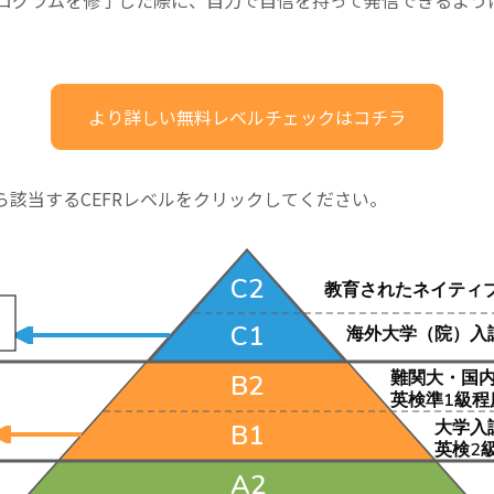
プログラムを修了した際に、自力で自信を持って発信できるよう
より詳しい無料レベルチェックはコチラ
該当するCEFRレベルをクリックしてください。
C2
教育されたネイティ
C1
海外大学（院）入試レ
難関大・国
B2
英検準1級程度
大学入試
B1
英検2
A2